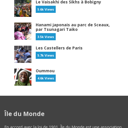
Le Vaisakhi des Sikhs à Bobigny
5.6k Views
Hanami japonais au parc de Sceaux,
par Tsunagari Taiko
3.5k Views
Les Castellers de Paris
5.7k Views
Oummou
4.6k Views
Île du Monde
En accord avec la loi de 1901, Île du Monde est une association