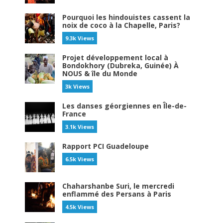
Pourquoi les hindouistes cassent la
noix de coco à la Chapelle, Paris?
9.3k Views
Projet développement local à
Bondokhory (Dubreka, Guinée) À
NOUS & île du Monde
3k Views
Les danses géorgiennes en Île-de-
France
3.1k Views
Rapport PCI Guadeloupe
6.5k Views
Chaharshanbe Suri, le mercredi
enflammé des Persans à Paris
4.5k Views