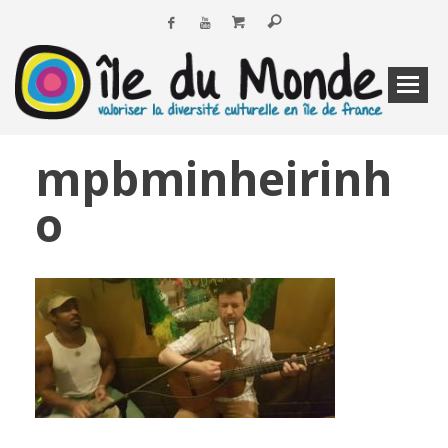
mpbminheirinh
o