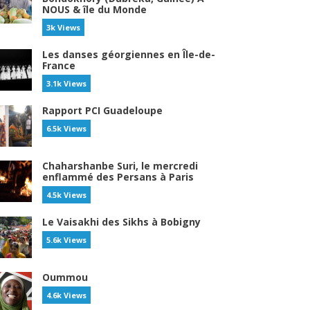
NOUS & île du Monde
3k Views
Les danses géorgiennes en Île-de-
France
3.1k Views
Rapport PCI Guadeloupe
6.5k Views
Chaharshanbe Suri, le mercredi
enflammé des Persans à Paris
4.5k Views
Le Vaisakhi des Sikhs à Bobigny
5.6k Views
Oummou
4.6k Views