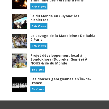
enflammé des Persans à Paris
4.4k Views
île du Monde en Guyane: les
picolettes
5.4k Views
Le Lavage de la Madeleine : De Bahia
à Paris
3.9k Views
Projet développement local à
Bondokhory (Dubreka, Guinée) À
NOUS & île du Monde
3k Views
Les danses géorgiennes en Île-de-
France
3k Views