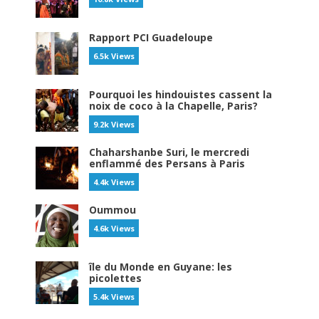
Rapport PCI Guadeloupe
6.5k Views
Pourquoi les hindouistes cassent la
noix de coco à la Chapelle, Paris?
9.2k Views
Chaharshanbe Suri, le mercredi
enflammé des Persans à Paris
4.4k Views
Oummou
4.6k Views
île du Monde en Guyane: les
picolettes
5.4k Views