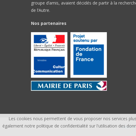
groupe d’amis, avaient décidés de partir à la recherch
de l’Autre.
Nos partenaires
Les cookies nous permettent de vous proposer nos services plus 
également notre politique de confidentialité sur l'utilisation des 
ÎLE DU MONDE ©, TOUS DROITS RÉSERVÉS.
CREDI