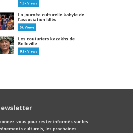
1.5k Views
La journée culturelle kabyle de
l’association Idlès
5k Views
Les couturiers kazakhs de
Belleville
9.8k Views
ewsletter
bonnez-vous pour rester informés sur les
vénements culturels, les prochaines