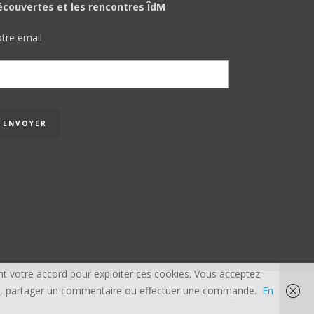
écouvertes et les rencontres ÎdM
tre email
t votre accord pour exploiter ces cookies. Vous acceptez
acter, partager un commentaire ou effectuer une commande.
En