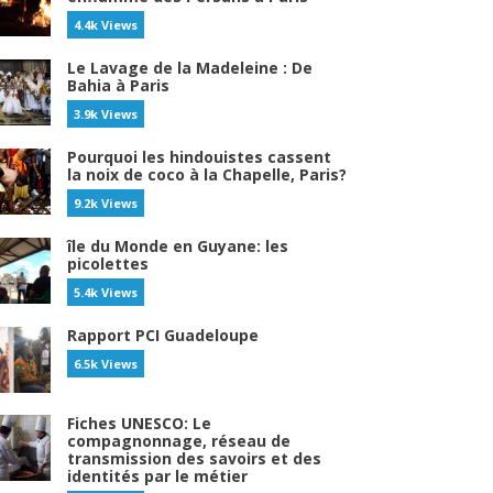
4.4k Views
Le Lavage de la Madeleine : De
Bahia à Paris
3.9k Views
Pourquoi les hindouistes cassent
la noix de coco à la Chapelle, Paris?
9.2k Views
île du Monde en Guyane: les
picolettes
5.4k Views
Rapport PCI Guadeloupe
6.5k Views
Fiches UNESCO: Le
compagnonnage, réseau de
transmission des savoirs et des
identités par le métier