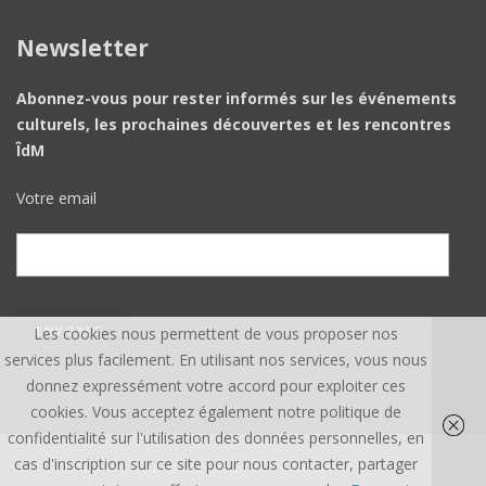
Newsletter
Abonnez-vous pour rester informés sur les événements
culturels, les prochaines découvertes et les rencontres
ÎdM
Votre email
Les cookies nous permettent de vous proposer nos
services plus facilement. En utilisant nos services, vous nous
donnez expressément votre accord pour exploiter ces
cookies. Vous acceptez également notre politique de
confidentialité sur l'utilisation des données personnelles, en
cas d'inscription sur ce site pour nous contacter, partager
ÎLE DU MONDE ©, TOUS DROITS RÉSERVÉS.
CREDITS