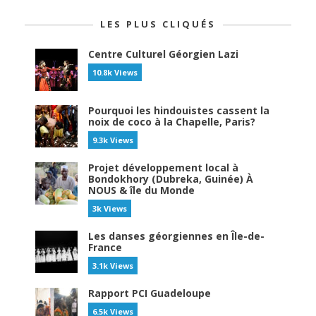
LES PLUS CLIQUÉS
Centre Culturel Géorgien Lazi
10.8k Views
Pourquoi les hindouistes cassent la
noix de coco à la Chapelle, Paris?
9.3k Views
Projet développement local à
Bondokhory (Dubreka, Guinée) À
NOUS & île du Monde
3k Views
Les danses géorgiennes en Île-de-
France
3.1k Views
Rapport PCI Guadeloupe
6.5k Views