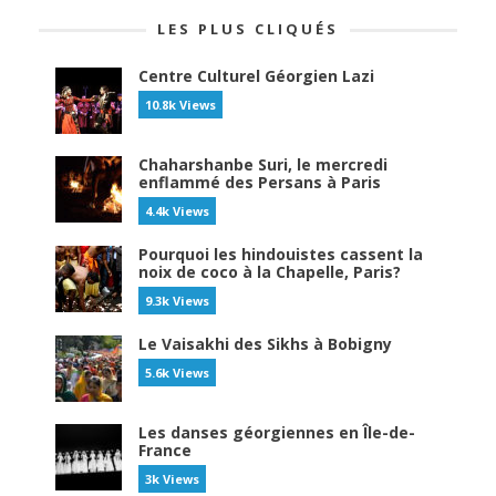
LES PLUS CLIQUÉS
Centre Culturel Géorgien Lazi
10.8k Views
Chaharshanbe Suri, le mercredi
enflammé des Persans à Paris
4.4k Views
Pourquoi les hindouistes cassent la
noix de coco à la Chapelle, Paris?
9.3k Views
Le Vaisakhi des Sikhs à Bobigny
5.6k Views
Les danses géorgiennes en Île-de-
France
3k Views