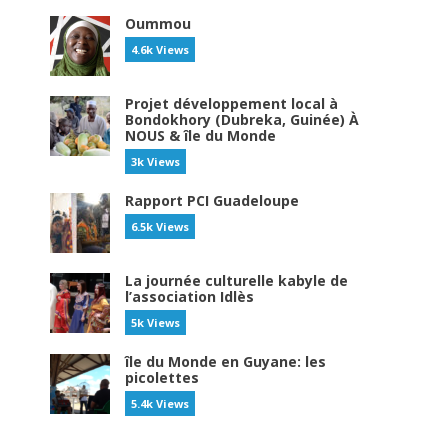
Oummou
4.6k Views
Projet développement local à
Bondokhory (Dubreka, Guinée) À
NOUS & île du Monde
3k Views
Rapport PCI Guadeloupe
6.5k Views
La journée culturelle kabyle de
l’association Idlès
5k Views
île du Monde en Guyane: les
picolettes
5.4k Views