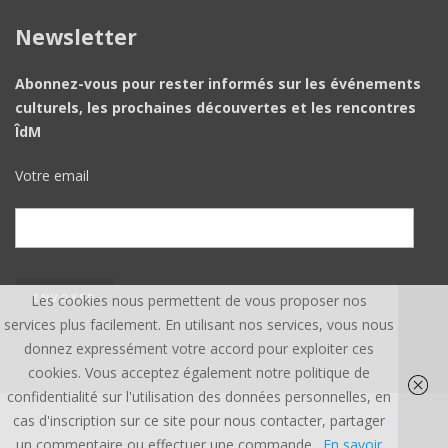
Newsletter
Abonnez-vous pour rester informés sur les événements
culturels, les prochaines découvertes et les rencontres
ÎdM
Votre email
Les cookies nous permettent de vous proposer nos
services plus facilement. En utilisant nos services, vous nous
donnez expressément votre accord pour exploiter ces
cookies. Vous acceptez également notre politique de
confidentialité sur l'utilisation des données personnelles, en
cas d'inscription sur ce site pour nous contacter, partager
ÎLE DU MONDE ©, TOUS DROITS RÉSERVÉS.
CREDITS
un commentaire ou effectuer une commande.
En savoir