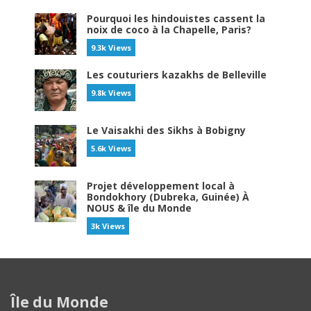
Pourquoi les hindouistes cassent la
noix de coco à la Chapelle, Paris?
9.3k Views
Les couturiers kazakhs de Belleville
9.8k Views
Le Vaisakhi des Sikhs à Bobigny
5.6k Views
Projet développement local à
Bondokhory (Dubreka, Guinée) À
NOUS & île du Monde
3k Views
Île du Monde