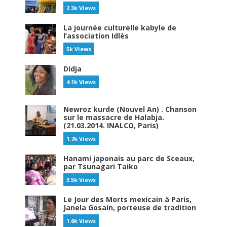
2.3k Views
La journée culturelle kabyle de
l’association Idlès
5k Views
Didja
4.1k Views
Newroz kurde (Nouvel An) . Chanson
sur le massacre de Halabja.
(21.03.2014. INALCO, Paris)
1.7k Views
Hanami japonais au parc de Sceaux,
par Tsunagari Taiko
3.5k Views
Le Jour des Morts mexicain à Paris,
Janela Gosain, porteuse de tradition
1.6k Views