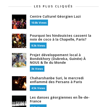
LES PLUS CLIQUÉS
Centre Culturel Géorgien Lazi
10.8k Views
Pourquoi les hindouistes cassent la
noix de coco à la Chapelle, Paris?
9.3k Views
Projet développement local à
Bondokhory (Dubreka, Guinée) À
NOUS & île du Monde
3k Views
Chaharshanbe Suri, le mercredi
enflammé des Persans à Paris
4.5k Views
Les danses géorgiennes en Île-de-
France