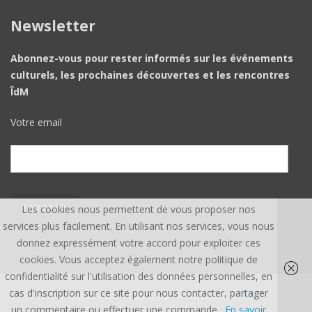
Newsletter
Abonnez-vous pour rester informés sur les événements
culturels, les prochaines découvertes et les rencontres
ÎdM
Votre email
Les cookies nous permettent de vous proposer nos
services plus facilement. En utilisant nos services, vous nous
donnez expressément votre accord pour exploiter ces
cookies. Vous acceptez également notre politique de
confidentialité sur l'utilisation des données personnelles, en
cas d'inscription sur ce site pour nous contacter, partager
ÎLE DU MONDE ©, TOUS DROITS RÉSERVÉS.
CREDITS
un commentaire ou effectuer une commande.
En savoir