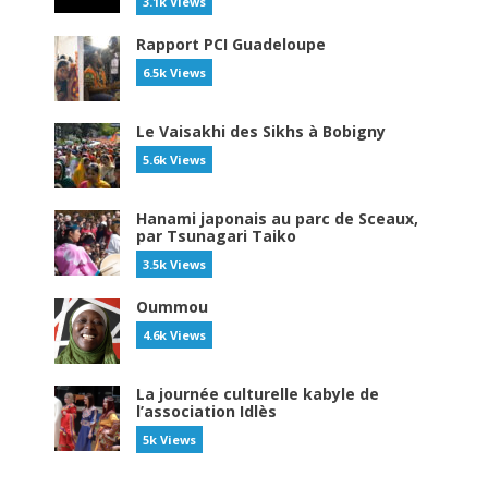
3.1k Views
Rapport PCI Guadeloupe
6.5k Views
Le Vaisakhi des Sikhs à Bobigny
5.6k Views
Hanami japonais au parc de Sceaux,
par Tsunagari Taiko
3.5k Views
Oummou
4.6k Views
La journée culturelle kabyle de
l’association Idlès
5k Views