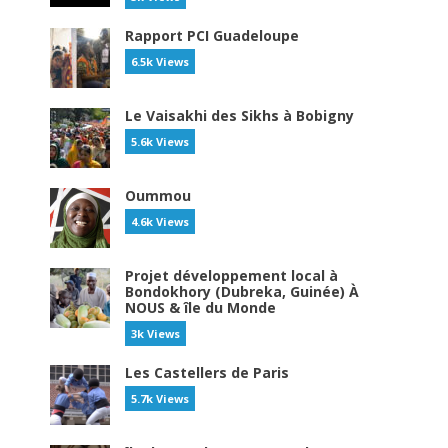
Rapport PCI Guadeloupe
6.5k Views
Le Vaisakhi des Sikhs à Bobigny
5.6k Views
Oummou
4.6k Views
Projet développement local à
Bondokhory (Dubreka, Guinée) À
NOUS & île du Monde
3k Views
Les Castellers de Paris
5.7k Views