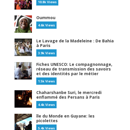
10.8k Views
Oummou
4.6k Views
Le Lavage de la Madeleine : De Bahia
à Paris
3.9k Views
Fiches UNESCO: Le compagnonnage,
réseau de transmission des savoirs
et des identités par le métier
1.5k Views
Chaharshanbe Suri, le mercredi
enflammé des Persans à Paris
4.4k Views
île du Monde en Guyane: les
picolettes
5.4k Views