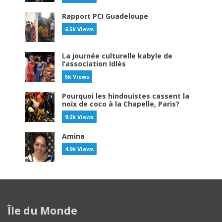
Rapport PCI Guadeloupe
6.5k Views
La journée culturelle kabyle de
l’association Idlès
5k Views
Pourquoi les hindouistes cassent la
noix de coco à la Chapelle, Paris?
9.2k Views
Amina
4.9k Views
Île du Monde